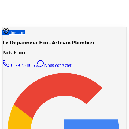
Itinéraire
𝗟𝗲 𝗗𝗲𝗽𝗮𝗻𝗻𝗲𝘂𝗿 𝗘𝗰𝗼 - 𝗔𝗿𝘁𝗶𝘀𝗮𝗻 𝗣𝗹𝗼𝗺𝗯𝗶𝗲𝗿
Paris, France
01 79 75 80 55
Nous contacter