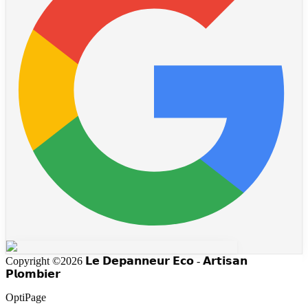
Copyright
©2026
𝗟𝗲 𝗗𝗲𝗽𝗮𝗻𝗻𝗲𝘂𝗿 𝗘𝗰𝗼 - 𝗔𝗿𝘁𝗶𝘀𝗮𝗻
𝗣𝗹𝗼𝗺𝗯𝗶𝗲𝗿
OptiPage