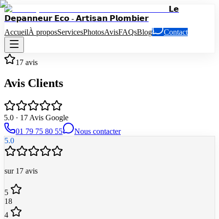
𝗟𝗲
𝗗𝗲𝗽𝗮𝗻𝗻𝗲𝘂𝗿 𝗘𝗰𝗼 - 𝗔𝗿𝘁𝗶𝘀𝗮𝗻 𝗣𝗹𝗼𝗺𝗯𝗶𝗲𝗿
Accueil
À propos
Services
Photos
Avis
FAQs
Blog
Contact
17 avis
Avis Clients
5.0
·
17
Avis Google
01 79 75 80 55
Nous contacter
5.0
sur
17
avis
5
18
4